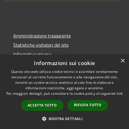
Amministrazione trasparente
Statistiche visitatori del sito
Informativa privacy
×
Informazioni sui cookie
Note legali
Dichiarazione di accessibilità
Questo sito web utilizza cookie tecnici e assimilati strettamente
necessari al corretto funzionamento e alla navigazione del sito,
nonché un cookie tecnico analitico al solo fine di elaborare
informazioni statistiche, aggregate e anonime.
Per maggiori dettagli, può consultare la cookie policy al seguente
link
RSS
Copyright © 2026 • Comune di
RIFIUTA TUTTO
ACCETTA TUTTO
Accessibilità
Pontelongo • Powered by
Privacy
Municipium
Accesso
•
MOSTRA DETTAGLI
Cookie
redazione