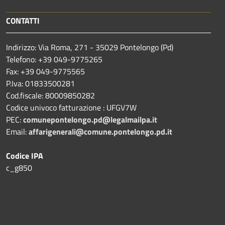
CONTATTI
Indirizzo: Via Roma, 271 - 35029 Pontelongo (Pd)
Telefono: +39 049-9775265
Fax: +39 049-9775565
P.Iva: 01833500281
Cod.fiscale: 80009850282
Codice univoco fatturazione : UFGV7W
PEC:
comunepontelongo.pd@legalmailpa.it
Email:
affarigenerali@comune.pontelongo.pd.it
Codice IPA
c_g850