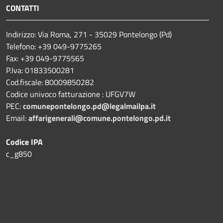
CONTATTI
Indirizzo: Via Roma, 271 - 35029 Pontelongo (Pd)
Telefono: +39 049-9775265
Fax: +39 049-9775565
P.Iva: 01833500281
Cod.fiscale: 80009850282
Codice univoco fatturazione : UFGV7W
PEC:
comunepontelongo.pd@legalmailpa.it
Email:
affarigenerali@comune.pontelongo.pd.it
Codice IPA
c_g850