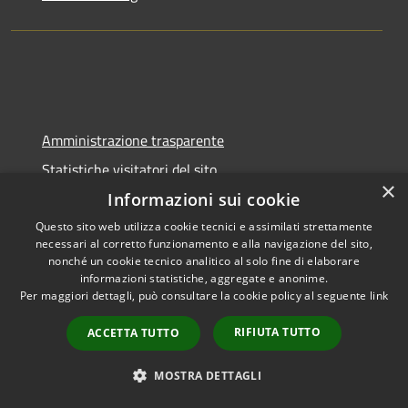
Amministrazione trasparente
Statistiche visitatori del sito
×
Informativa privacy
Informazioni sui cookie
Note legali
Questo sito web utilizza cookie tecnici e assimilati strettamente
necessari al corretto funzionamento e alla navigazione del sito,
Dichiarazione di accessibilità
nonché un cookie tecnico analitico al solo fine di elaborare
informazioni statistiche, aggregate e anonime.
Per maggiori dettagli, può consultare la cookie policy al seguente
link
RIFIUTA TUTTO
ACCETTA TUTTO
RSS
Copyright © 2026 • Comune di
Accessibilità
Pontelongo • Powered by
MOSTRA DETTAGLI
Privacy
Municipium
Accesso
•