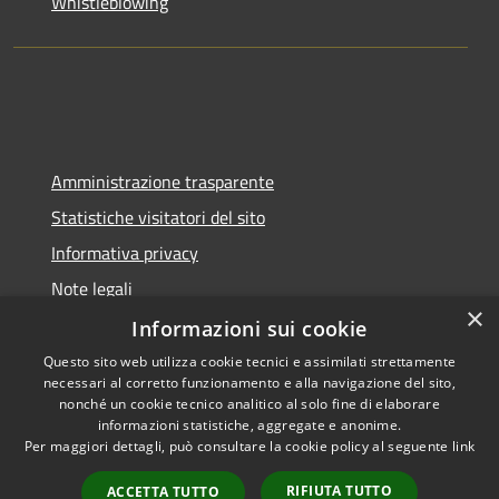
Whistleblowing
Amministrazione trasparente
Statistiche visitatori del sito
Informativa privacy
Note legali
×
Dichiarazione di accessibilità
Informazioni sui cookie
Questo sito web utilizza cookie tecnici e assimilati strettamente
necessari al corretto funzionamento e alla navigazione del sito,
nonché un cookie tecnico analitico al solo fine di elaborare
informazioni statistiche, aggregate e anonime.
RSS
Copyright © 2026 • Comune di
Per maggiori dettagli, può consultare la cookie policy al seguente
link
Accessibilità
Pontelongo • Powered by
Privacy
Municipium
Accesso
•
RIFIUTA TUTTO
ACCETTA TUTTO