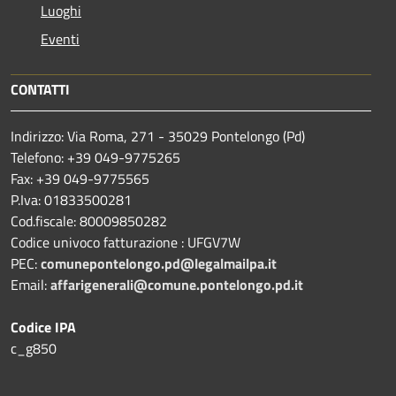
Luoghi
Eventi
CONTATTI
Indirizzo: Via Roma, 271 - 35029 Pontelongo (Pd)
Telefono: +39 049-9775265
Fax: +39 049-9775565
P.Iva: 01833500281
Cod.fiscale: 80009850282
Codice univoco fatturazione : UFGV7W
PEC:
comunepontelongo.pd@legalmailpa.it
Email:
affarigenerali@comune.pontelongo.pd.it
Codice IPA
c_g850