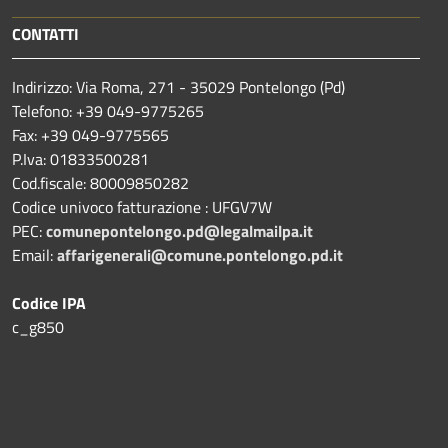
CONTATTI
Indirizzo: Via Roma, 271 - 35029 Pontelongo (Pd)
Telefono: +39 049-9775265
Fax: +39 049-9775565
P.Iva: 01833500281
Cod.fiscale: 80009850282
Codice univoco fatturazione : UFGV7W
PEC:
comunepontelongo.pd@legalmailpa.it
Email:
affarigenerali@comune.pontelongo.pd.it
Codice IPA
c_g850